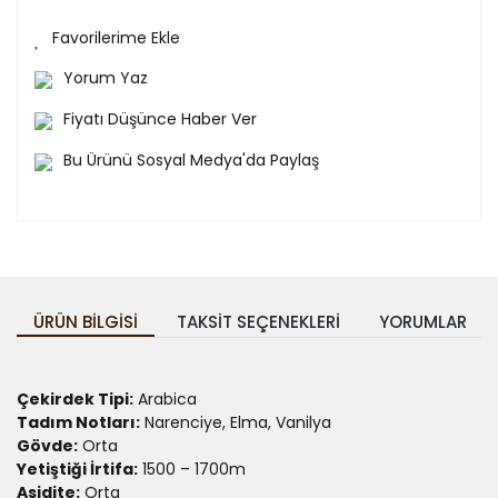
Yorum Yaz
Fiyatı Düşünce Haber Ver
Bu Ürünü Sosyal Medya'da Paylaş
ÜRÜN BILGISI
TAKSIT SEÇENEKLERI
YORUMLAR
Çekirdek Tipi:
Arabica
Tadım Notları:
Narenciye, Elma, Vanilya
Gövde:
Orta
Yetiştiği İrtifa:
1500 – 1700m
Asidite:
Orta