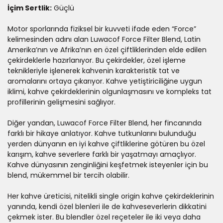
İçim Sertlik:
Güçlü
Motor sporlarında fiziksel bir kuvveti ifade eden “Force”
kelimesinden adını alan Luwacof Force Filter Blend, Latin
Amerika’nın ve Afrika’nın en özel çiftliklerinden elde edilen
çekirdeklerle hazırlanıyor. Bu çekirdekler, özel işleme
teknikleriyle işlenerek kahvenin karakteristik tat ve
aromalarını ortaya çıkarıyor. Kahve yetiştiriciliğine uygun
iklimi, kahve çekirdeklerinin olgunlaşmasını ve kompleks tat
profillerinin gelişmesini sağlıyor.
Diğer yandan, Luwacof Force Filter Blend, her fincanında
farklı bir hikaye anlatıyor. Kahve tutkunlarını bulunduğu
yerden dünyanın en iyi kahve çiftliklerine götüren bu özel
karışım, kahve severlere farklı bir yaşatmayı amaçlıyor.
Kahve dünyasının zenginliğini keşfetmek isteyenler için bu
blend, mükemmel bir tercih olabilir.
Her kahve üreticisi, nitelikli single origin kahve çekirdeklerinin
yanında, kendi özel blenleri ile de kahveseverlerin dikkatini
çekmek ister. Bu blendler özel reçeteler ile iki veya daha