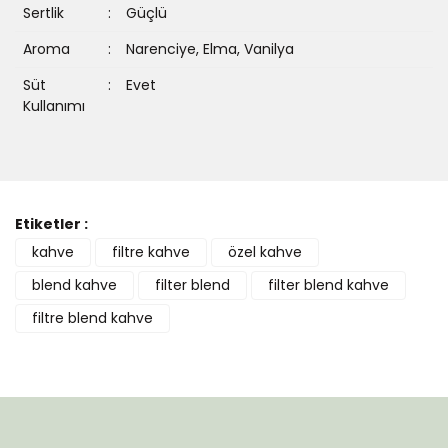
Sertlik
:
Güçlü
Aroma
:
Narenciye, Elma, Vanilya
Süt
:
Evet
Kullanımı
Bu ürüne ilk yorumu siz yapın!
Etiketler :
kahve
filtre kahve
özel kahve
Yorum Yaz
blend kahve
filter blend
filter blend kahve
filtre blend kahve