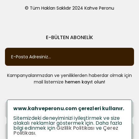
Dünya genelinde tanınan ve sevilen kahve markalarını ve bölgelerini
© Tüm Hakları Saklıdır 2024 Kahve Peronu
keşfedin. En kaliteli kahveleri sizin için seçtik ve kapınıza getiriyoruz.
Kahve Çekirdeği Türleri
Arabica, Robusta ve daha fazlası. Farklı çekirdek türlerinin özelliklerini
E-BÜLTEN ABONELİK
ve lezzet profilini öğrenerek, kahve tercihlerinizi belirleyin.
Kahve Demleme Türleri
Aeropress'ten V60'a, farklı demleme yöntemlerini keşfedin. Her bir
yöntemle farklı aromaları ortaya çıkararak kahve deneyiminizi
özelleştirin.
Kampanyalarımızdan ve yeniliklerden haberdar olmak için
Kahve Seçerken Nelere Dikkat Edilmeli
mail listemize
hemen kayıt olun!
Kahve seçimi sanattır. Kaliteli bir kahve deneyimi için kahve seçerken
nelere dikkat etmeniz gerektiğini öğrenin.
Kahve'nin Sağlığa Etkisi
www.kahveperonu.com çerezleri kullanır.
KURUMSAL
Kahvenin sağlık üzerindeki etkilerini bilin. Doğru miktarda ve kaliteli
Sitemizdeki deneyiminizi iyileştirmek ve size
kahve tüketiminin sağlığınıza olan katkılarını keşfedin.
alakalı reklamlar göstermek için. Daha fazla
bilgi edinmek için
Gizlilik Politikası
ve
Çerez
LİNKLER
Kahve Aromaları
Politikası
.