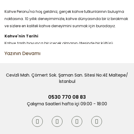
Kahve Peronu'na hoş geldiniz, gerçek kahve tutkunlarının buluşma
noktasına. 10 yıllık deneyimimizle, kahve dünyasında bir iz bırakmak
ve sizlere en kaliteli kahve deneyimini sunmak için buradayız.
Kahve'nin Tarihi
Kahve, tarih boyunca bir içecek olmanın ötesinde bir kültürü
simgeliyor. Kahve Peronu olarak, kahvenin geçmişinden günümüze
uzanan ilginç ve lezzet dolu serüvenini sizlere sunuyoruz.
Kahve ve Çeşitleri
Cevizli Mah. Çömert Sok. Şaman San. Sitesi No:4E Maltepe/
Kahvenin sonsuz çeşitliliği ile tanışın. Arabica'dan Robusta'ya,
İstanbul
sıradan kahveden özel karışımlara kadar geniş bir kahve yelpazesini
keşfedin.
0530 770 08 83
Kahve Üretimi
Çalışma Saatleri hafta içi 09:00 - 18:00
Kahvenin yetiştirilme ve işlenme süreçlerine dair merak ettiğiniz her
şeyi öğrenin. Kahvenin tarladan fincana olan yolculuğunu adım
adım takip edin.
Dünyanın En İyi Kahveleri