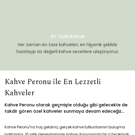
En Taze Kahve
Her zaman en taze kahveleri, en hijyenik şekilde
hazırlayıp siz değerli kahve severlere ulaştırıyoruz.
Kahve Peronu ile En Lezzetli
Kahveler
Kahve Peronu olarak geçmişte olduğu gibi gelecekte de
takdir gören özel kahveler sunmaya devam edeceğiz...
Kahve Peronu'na hoş geldiniz, gerçek kahve tutkunlarının buluşma
noktasına. 10 yıllık deneyimimizle, kahve dünyasında bir iz bırakmak