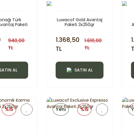
onağı Türk
Luwacof Gold Avantaj
vantaj Paketi
Paketi 3x250gr
A
x250gr
0
1.368,50
1
940,00
1.610,00
TL
TL
TL
SATIN AL
SATIN AL
%15
Yeni
%15
Y