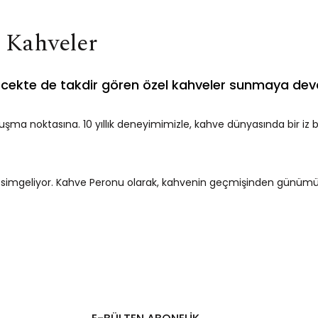
i Kahveler
ecekte de takdir gören özel kahveler sunmaya dev
uşma noktasına. 10 yıllık deneyimimizle, kahve dünyasında bir iz 
ü simgeliyor. Kahve Peronu olarak, kahvenin geçmişinden günümüze
a, sıradan kahveden özel karışımlara kadar geniş bir kahve yelpaze
ğiniz her şeyi öğrenin. Kahvenin tarladan fincana olan yolculuğu
rini keşfedin. En kaliteli kahveleri sizin için seçtik ve kapınıza g