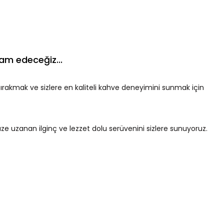
am edeceğiz...
bırakmak ve sizlere en kaliteli kahve deneyimini sunmak için
 uzanan ilginç ve lezzet dolu serüvenini sizlere sunuyoruz.
sini keşfedin.
nu adım adım takip edin.
etiriyoruz.