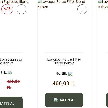
%15
Spin Espresso
Luwacof Force Filter
nd Kahve
Blend Kahve
tlik:
Sertlik:
0
420,00
460,00 TL
TL
SATIN AL
SATIN AL