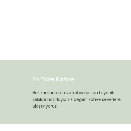
En Taze Kahve
Her zaman en taze kahveleri, en hijyenik
şekilde hazırlayıp siz değerli kahve severlere
ulaştırıyoruz.