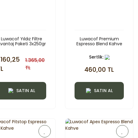
Luwacof Yıldız Filtre
Luwacof Premium
vantaj Paketi 3x250gr
Espresso Blend Kahve
Sertlik:
.160,25
1.365,00
TL
TL
460,00 TL
SATIN AL
SATIN AL