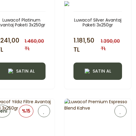
Luwacof Platinum
Luwacof Silver Avantaj
vantaj Paketi 3x250gr
Paketi 3x250gr
.241,00
1.181,50
1.460,00
1.390,00
TL
TL
TL
TL
SATIN AL
SATIN AL
eni
%15