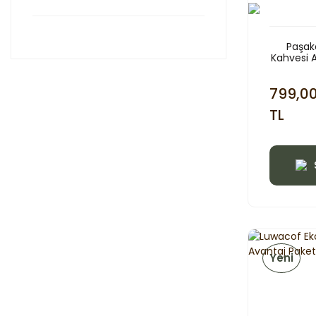
Paşak
Kahvesi A
3
799,0
TL
Yeni