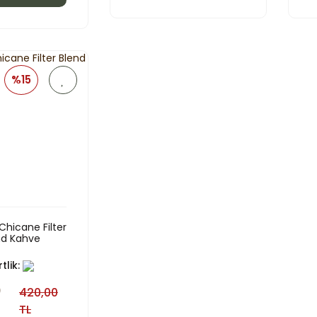
%15
hicane Filter
nd Kahve
tlik:
0
420,00
TL