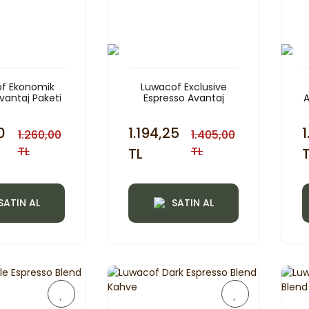
f Ekonomik
Luwacof Exclusive
antaj Paketi
Espresso Avantaj
A
x250gr
Paketi 3x250gr
0
1.194,25
1
1.260,00
1.405,00
TL
TL
TL
SATIN AL
SATIN AL