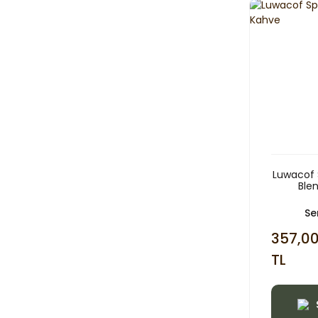
Luwacof 
Ble
Ser
357,0
TL