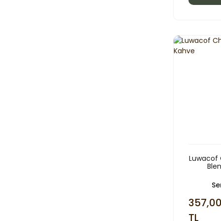
Luwacof C
Ble
Ser
357,0
TL