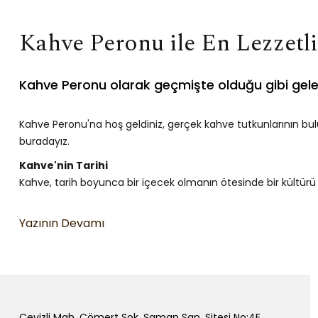
Kahve Peronu ile En Lezzetl
Kahve Peronu olarak geçmişte olduğu gibi gel
Kahve Peronu'na hoş geldiniz, gerçek kahve tutkunlarının bul
buradayız.
Kahve'nin Tarihi
Kahve, tarih boyunca bir içecek olmanın ötesinde bir kültür
Kahve ve Çeşitleri
Kahvenin sonsuz çeşitliliği ile tanışın. Arabica'dan Robusta'y
Kahve Üretimi
Kahvenin yetiştirilme ve işlenme süreçlerine dair merak etti
Dünyanın En İyi Kahveleri
Dünya genelinde tanınan ve sevilen kahve markalarını ve bölgele
Cevizli Mah. Çömert Sok. Şaman San. Sitesi No:4E