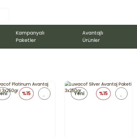
Kampanyalı
Avantajlı
Paketler
Ürünler
eni
%15
Yeni
%15