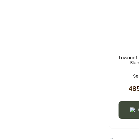
Luwacof 
Ble
Ser
485