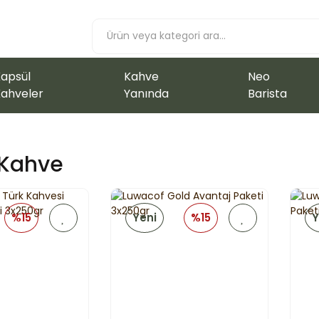
apsül
Kahve
Neo
ahveler
Yanında
Barista
 Kahve
%15
Yeni
%15
Y