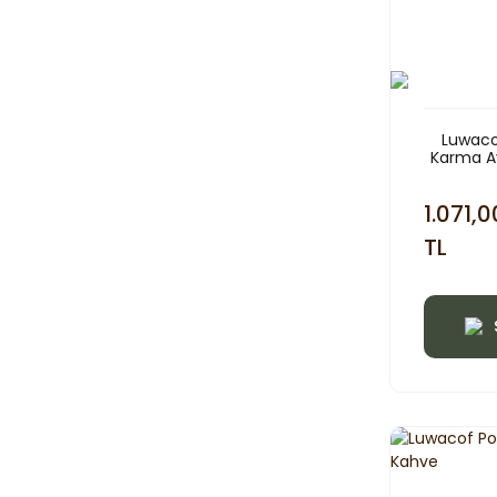
Luwaco
Karma Av
3
1.071,0
TL