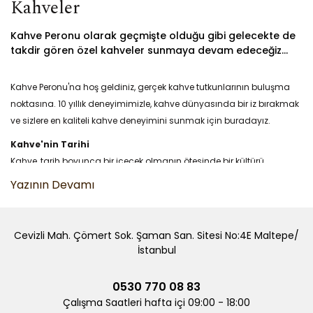
Kahveler
Kahve Peronu olarak geçmişte olduğu gibi gelecekte de
takdir gören özel kahveler sunmaya devam edeceğiz...
Kahve Peronu'na hoş geldiniz, gerçek kahve tutkunlarının buluşma
noktasına. 10 yıllık deneyimimizle, kahve dünyasında bir iz bırakmak
ve sizlere en kaliteli kahve deneyimini sunmak için buradayız.
Kahve'nin Tarihi
Kahve, tarih boyunca bir içecek olmanın ötesinde bir kültürü
simgeliyor. Kahve Peronu olarak, kahvenin geçmişinden günümüze
uzanan ilginç ve lezzet dolu serüvenini sizlere sunuyoruz.
Kahve ve Çeşitleri
Cevizli Mah. Çömert Sok. Şaman San. Sitesi No:4E Maltepe/
Kahvenin sonsuz çeşitliliği ile tanışın. Arabica'dan Robusta'ya,
İstanbul
sıradan kahveden özel karışımlara kadar geniş bir kahve yelpazesini
keşfedin.
0530 770 08 83
Kahve Üretimi
Çalışma Saatleri hafta içi 09:00 - 18:00
Kahvenin yetiştirilme ve işlenme süreçlerine dair merak ettiğiniz her