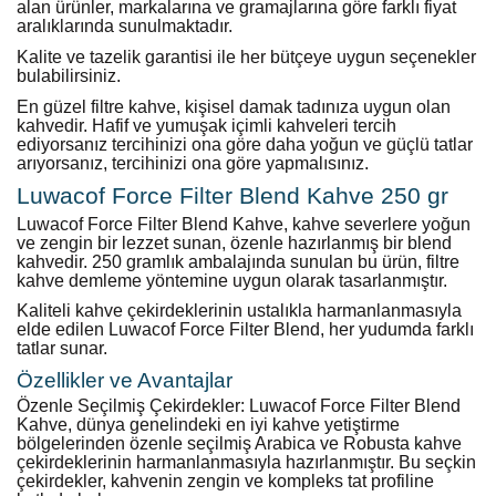
alan ürünler, markalarına ve gramajlarına göre farklı fiyat
aralıklarında sunulmaktadır.
Kalite ve tazelik garantisi ile her bütçeye uygun seçenekler
bulabilirsiniz.
En güzel filtre kahve, kişisel damak tadınıza uygun olan
kahvedir. Hafif ve yumuşak içimli kahveleri tercih
ediyorsanız tercihinizi ona göre daha yoğun ve güçlü tatlar
arıyorsanız, tercihinizi ona göre yapmalısınız.
Luwacof Force Filter Blend Kahve 250 gr
Luwacof Force Filter Blend Kahve, kahve severlere yoğun
ve zengin bir lezzet sunan, özenle hazırlanmış bir blend
kahvedir. 250 gramlık ambalajında sunulan bu ürün, filtre
kahve demleme yöntemine uygun olarak tasarlanmıştır.
Kaliteli kahve çekirdeklerinin ustalıkla harmanlanmasıyla
elde edilen Luwacof Force Filter Blend, her yudumda farklı
tatlar sunar.
Özellikler ve Avantajlar
Özenle Seçilmiş Çekirdekler: Luwacof Force Filter Blend
Kahve, dünya genelindeki en iyi kahve yetiştirme
bölgelerinden özenle seçilmiş Arabica ve Robusta kahve
çekirdeklerinin harmanlanmasıyla hazırlanmıştır. Bu seçkin
çekirdekler, kahvenin zengin ve kompleks tat profiline