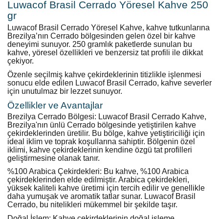
Luwacof Brasil Cerrado Yöresel Kahve 250
gr
Luwacof Brasil Cerrado Yöresel Kahve, kahve tutkunlarına
Brezilya’nın Cerrado bölgesinden gelen özel bir kahve
deneyimi sunuyor. 250 gramlık paketlerde sunulan bu
kahve, yöresel özellikleri ve benzersiz tat profili ile dikkat
çekiyor.
Özenle seçilmiş kahve çekirdeklerinin titizlikle işlenmesi
sonucu elde edilen Luwacof Brasil Cerrado, kahve severler
için unutulmaz bir lezzet sunuyor.
Özellikler ve Avantajlar
Brezilya Cerrado Bölgesi: Luwacof Brasil Cerrado Kahve,
Brezilya'nın ünlü Cerrado bölgesinde yetiştirilen kahve
çekirdeklerinden üretilir. Bu bölge, kahve yetiştiriciliği için
ideal iklim ve toprak koşullarına sahiptir. Bölgenin özel
iklimi, kahve çekirdeklerinin kendine özgü tat profilleri
geliştirmesine olanak tanır.
%100 Arabica Çekirdekleri: Bu kahve, %100 Arabica
çekirdeklerinden elde edilmiştir. Arabica çekirdekleri,
yüksek kaliteli kahve üretimi için tercih edilir ve genellikle
daha yumuşak ve aromatik tatlar sunar. Luwacof Brasil
Cerrado, bu nitelikleri mükemmel bir şekilde taşır.
Doğal İşlem: Kahve çekirdeklerinin doğal işleme