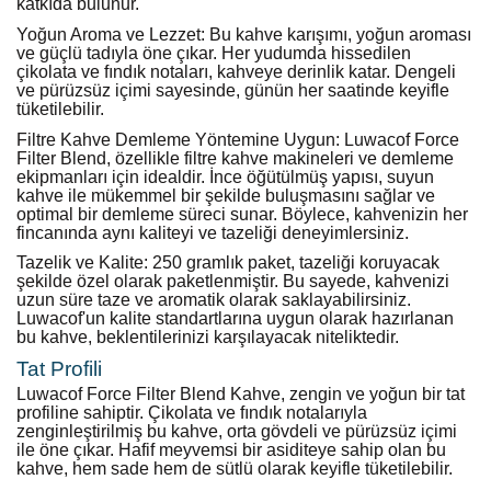
katkıda bulunur.
Yoğun Aroma ve Lezzet: Bu kahve karışımı, yoğun aroması
ve güçlü tadıyla öne çıkar. Her yudumda hissedilen
çikolata ve fındık notaları, kahveye derinlik katar. Dengeli
ve pürüzsüz içimi sayesinde, günün her saatinde keyifle
tüketilebilir.
Filtre Kahve Demleme Yöntemine Uygun: Luwacof Force
Filter Blend, özellikle filtre kahve makineleri ve demleme
ekipmanları için idealdir. İnce öğütülmüş yapısı, suyun
kahve ile mükemmel bir şekilde buluşmasını sağlar ve
optimal bir demleme süreci sunar. Böylece, kahvenizin her
fincanında aynı kaliteyi ve tazeliği deneyimlersiniz.
Tazelik ve Kalite: 250 gramlık paket, tazeliği koruyacak
şekilde özel olarak paketlenmiştir. Bu sayede, kahvenizi
uzun süre taze ve aromatik olarak saklayabilirsiniz.
Luwacof'un kalite standartlarına uygun olarak hazırlanan
bu kahve, beklentilerinizi karşılayacak niteliktedir.
Tat Profili
Luwacof Force Filter Blend Kahve, zengin ve yoğun bir tat
profiline sahiptir. Çikolata ve fındık notalarıyla
zenginleştirilmiş bu kahve, orta gövdeli ve pürüzsüz içimi
ile öne çıkar. Hafif meyvemsi bir asiditeye sahip olan bu
kahve, hem sade hem de sütlü olarak keyifle tüketilebilir.