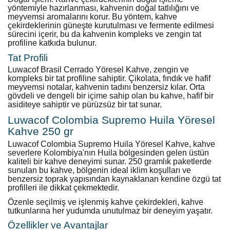
yöntemiyle hazırlanması, kahvenin doğal tatlılığını ve
meyvemsi aromalarını korur. Bu yöntem, kahve
çekirdeklerinin güneşte kurutulması ve fermente edilmesi
sürecini içerir, bu da kahvenin kompleks ve zengin tat
profiline katkıda bulunur.
Tat Profili
Luwacof Brasil Cerrado Yöresel Kahve, zengin ve
kompleks bir tat profiline sahiptir. Çikolata, fındık ve hafif
meyvemsi notalar, kahvenin tadını benzersiz kılar. Orta
gövdeli ve dengeli bir içime sahip olan bu kahve, hafif bir
asiditeye sahiptir ve pürüzsüz bir tat sunar.
Luwacof Colombia Supremo Huila Yöresel
Kahve 250 gr
Luwacof Colombia Supremo Huila Yöresel Kahve, kahve
severlere Kolombiya'nın Huila bölgesinden gelen üstün
kaliteli bir kahve deneyimi sunar. 250 gramlık paketlerde
sunulan bu kahve, bölgenin ideal iklim koşulları ve
benzersiz toprak yapısından kaynaklanan kendine özgü tat
profilleri ile dikkat çekmektedir.
Özenle seçilmiş ve işlenmiş kahve çekirdekleri, kahve
tutkunlarına her yudumda unutulmaz bir deneyim yaşatır.
Özellikler ve Avantajlar