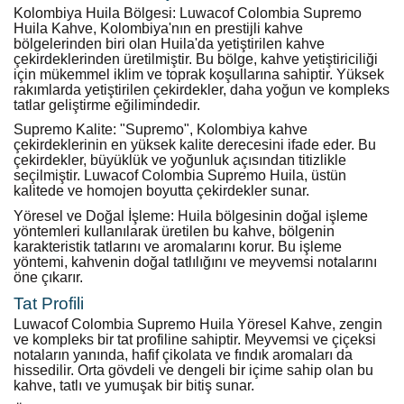
Kolombiya Huila Bölgesi: Luwacof Colombia Supremo
Huila Kahve, Kolombiya'nın en prestijli kahve
bölgelerinden biri olan Huila'da yetiştirilen kahve
çekirdeklerinden üretilmiştir. Bu bölge, kahve yetiştiriciliği
için mükemmel iklim ve toprak koşullarına sahiptir. Yüksek
rakımlarda yetiştirilen çekirdekler, daha yoğun ve kompleks
tatlar geliştirme eğilimindedir.
Supremo Kalite: "Supremo", Kolombiya kahve
çekirdeklerinin en yüksek kalite derecesini ifade eder. Bu
çekirdekler, büyüklük ve yoğunluk açısından titizlikle
seçilmiştir. Luwacof Colombia Supremo Huila, üstün
kalitede ve homojen boyutta çekirdekler sunar.
Yöresel ve Doğal İşleme: Huila bölgesinin doğal işleme
yöntemleri kullanılarak üretilen bu kahve, bölgenin
karakteristik tatlarını ve aromalarını korur. Bu işleme
yöntemi, kahvenin doğal tatlılığını ve meyvemsi notalarını
öne çıkarır.
Tat Profili
Luwacof Colombia Supremo Huila Yöresel Kahve, zengin
ve kompleks bir tat profiline sahiptir. Meyvemsi ve çiçeksi
notaların yanında, hafif çikolata ve fındık aromaları da
hissedilir. Orta gövdeli ve dengeli bir içime sahip olan bu
kahve, tatlı ve yumuşak bir bitiş sunar.