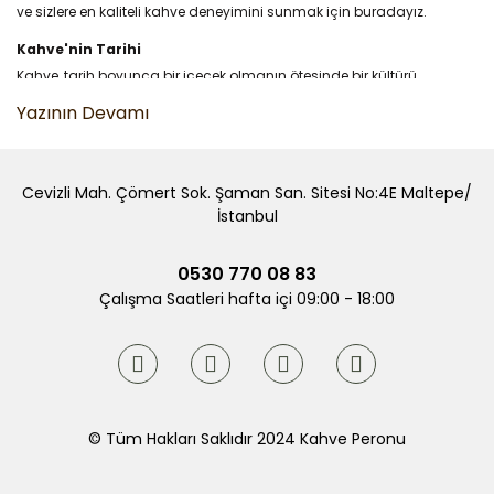
ve sizlere en kaliteli kahve deneyimini sunmak için buradayız.
Kahve'nin Tarihi
Kahve, tarih boyunca bir içecek olmanın ötesinde bir kültürü
simgeliyor. Kahve Peronu olarak, kahvenin geçmişinden günümüze
uzanan ilginç ve lezzet dolu serüvenini sizlere sunuyoruz.
Kahve ve Çeşitleri
Cevizli Mah. Çömert Sok. Şaman San. Sitesi No:4E Maltepe/
Kahvenin sonsuz çeşitliliği ile tanışın. Arabica'dan Robusta'ya,
İstanbul
sıradan kahveden özel karışımlara kadar geniş bir kahve yelpazesini
keşfedin.
0530 770 08 83
Kahve Üretimi
Çalışma Saatleri hafta içi 09:00 - 18:00
Kahvenin yetiştirilme ve işlenme süreçlerine dair merak ettiğiniz her
şeyi öğrenin. Kahvenin tarladan fincana olan yolculuğunu adım
adım takip edin.
Dünyanın En İyi Kahveleri
Dünya genelinde tanınan ve sevilen kahve markalarını ve bölgelerini
© Tüm Hakları Saklıdır 2024 Kahve Peronu
keşfedin. En kaliteli kahveleri sizin için seçtik ve kapınıza getiriyoruz.
Kahve Çekirdeği Türleri