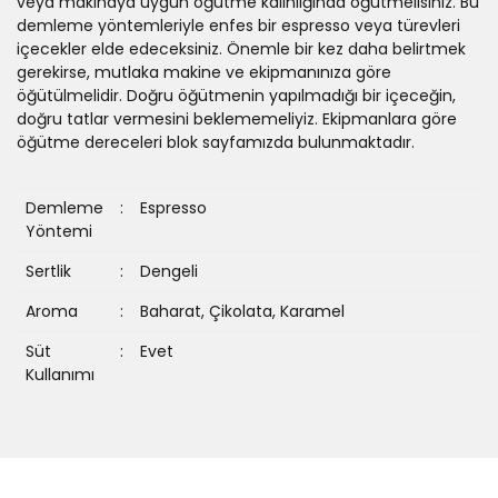
veya makinaya uygun öğütme kalınlığında öğütmelisiniz. Bu
demleme yöntemleriyle enfes bir espresso veya türevleri
içecekler elde edeceksiniz. Önemle bir kez daha belirtmek
gerekirse, mutlaka makine ve ekipmanınıza göre
öğütülmelidir. Doğru öğütmenin yapılmadığı bir içeceğin,
doğru tatlar vermesini beklememeliyiz. Ekipmanlara göre
öğütme dereceleri blok sayfamızda bulunmaktadır.
Demleme
:
Espresso
Yöntemi
Sertlik
:
Dengeli
Aroma
:
Baharat, Çikolata, Karamel
Süt
:
Evet
Kullanımı
Bu ürüne ilk yorumu siz yapın!