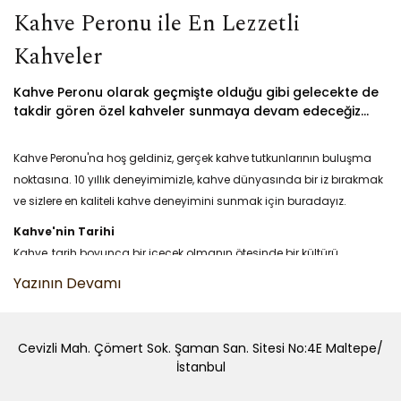
Kahve Peronu ile En Lezzetli
Kahveler
Kahve Peronu olarak geçmişte olduğu gibi gelecekte de
takdir gören özel kahveler sunmaya devam edeceğiz...
Kahve Peronu'na hoş geldiniz, gerçek kahve tutkunlarının buluşma
noktasına. 10 yıllık deneyimimizle, kahve dünyasında bir iz bırakmak
ve sizlere en kaliteli kahve deneyimini sunmak için buradayız.
Kahve'nin Tarihi
Kahve, tarih boyunca bir içecek olmanın ötesinde bir kültürü
simgeliyor. Kahve Peronu olarak, kahvenin geçmişinden günümüze
uzanan ilginç ve lezzet dolu serüvenini sizlere sunuyoruz.
Kahve ve Çeşitleri
Cevizli Mah. Çömert Sok. Şaman San. Sitesi No:4E Maltepe/
Kahvenin sonsuz çeşitliliği ile tanışın. Arabica'dan Robusta'ya,
İstanbul
sıradan kahveden özel karışımlara kadar geniş bir kahve yelpazesini
keşfedin.