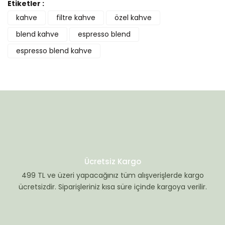
Etiketler :
kahve
filtre kahve
özel kahve
Yorum Yaz
blend kahve
espresso blend
espresso blend kahve
Ücretsiz Kargo
499 TL ve üzeri yapacağınız tüm alışverişlerde kargo
ücretsizdir. Siparişleriniz kısa süre içinde kargoya verilir.