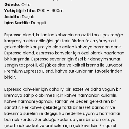
Gövde:
Orta
Yetiştiği İrtifa:
1200 – 1600m
Asidite:
Düşük
İçim Sertlik:
Dengeli
Espresso blend, kullanılan kahvenin en az iki farklı çekirdeğin
karışımıyla elde edildiğini gösterir. Birden fazla yöreye ait
çekirdeklerin karışımıyla elde edilen kahveye harman denir.
Espresso blend, espresso kahveler için özel olarak hazırlanan
bir karışımdır. Espresso severler için özel bir deneyim sunar.
Zengin tat profili, düşük asidite ve kaliteli krema ile Luwacof
Premium Espresso Blend, kahve tutkunlarının favorilerinden
biridir.
Espresso kahveler için daha iyi bir lezzet ve daha yoğun bir
kremaya sahip olabilmesi için kahve harmanları kullanılır.
Kahve harmanı yapmak, zaman ve beceri gerektiren bir
sanattır. Her kahve çekirdeği farklı bir lezzet barındırır ve
kavurma süreleri ile değişir. Bu nedenle uyumlu harmanlar
bulmak zordur. Zor olduğu kadar da yeni bir ürün ortaya
çıkartmak biz kahve üreticileri için çok keyiflidir. En güzel