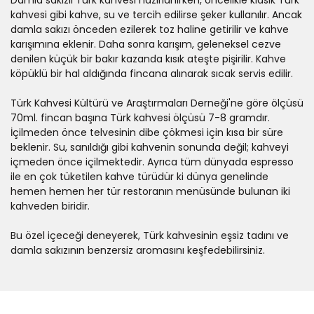
Damla sakızlı Türk kahvesi hazırlanırken, öncelikle klasik Türk
kahvesi gibi kahve, su ve tercih edilirse şeker kullanılır. Ancak
damla sakızı önceden ezilerek toz haline getirilir ve kahve
karışımına eklenir. Daha sonra karışım, geleneksel cezve
denilen küçük bir bakır kazanda kısık ateşte pişirilir. Kahve
köpüklü bir hal aldığında fincana alınarak sıcak servis edilir.
Türk Kahvesi Kültürü ve Araştırmaları Derneği'ne göre ölçüsü
70ml. fincan başına Türk kahvesi ölçüsü 7-8 gramdır.
İçilmeden önce telvesinin dibe çökmesi için kısa bir süre
beklenir. Su, sanıldığı gibi kahvenin sonunda değil; kahveyi
içmeden önce içilmektedir. Ayrıca tüm dünyada espresso
ile en çok tüketilen kahve türüdür ki dünya genelinde
hemen hemen her tür restoranın menüsünde bulunan iki
kahveden biridir.
Bu özel içeceği deneyerek, Türk kahvesinin eşsiz tadını ve
damla sakızının benzersiz aromasını keşfedebilirsiniz.
Bu ürüne ilk yorumu siz yapın!