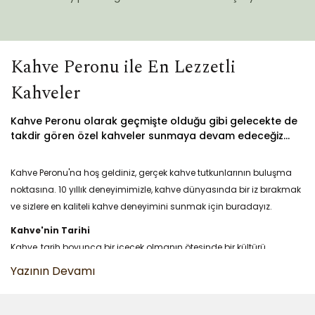
Kahve Peronu ile En Lezzetli
Kahveler
Kahve Peronu olarak geçmişte olduğu gibi gelecekte de
takdir gören özel kahveler sunmaya devam edeceğiz...
Kahve Peronu'na hoş geldiniz, gerçek kahve tutkunlarının buluşma
noktasına. 10 yıllık deneyimimizle, kahve dünyasında bir iz bırakmak
ve sizlere en kaliteli kahve deneyimini sunmak için buradayız.
Kahve'nin Tarihi
Kahve, tarih boyunca bir içecek olmanın ötesinde bir kültürü
simgeliyor. Kahve Peronu olarak, kahvenin geçmişinden günümüze
uzanan ilginç ve lezzet dolu serüvenini sizlere sunuyoruz.
Kahve ve Çeşitleri