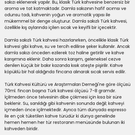
sakızı eklenerek yapılır. Bu, klasik Türk kahvesine benzersiz bir
aroma ve tat katmaktadır. Damla sakızının hafif acımsı ve
odunsu tadı, kahvenin yoğun ve aromatik yapısı ile
mükemmel bir denge oluşturur. Damla sakızlı Türk kahvesi,
özellikle kış aylarında içilen sıcak ve keyifli bir içecektir.
Damla sakızlı Türk kahvesi hazırlanırken, öncelikle klasik Türk
kahvesi gibi kahve, su ve tercih edilirse şeker kullanılır. Ancak
damla sakızı önceden ezilerek toz haline getirilir ve kahve
karışımına eklenir. Daha sonra karışım, geleneksel cezve
denilen küçük bir bakır kazanda kısık ateşte pişirilir. Kahve
köpüklü bir hal aldığında fincana alınarak sıcak servis edilir.
Türk Kahvesi Kültürü ve Araştırmaları Derneği'ne göre ölçüsü
70ml. fincan başına Türk kahvesi ölçüsü 7-8 gramdır.
İçilmeden önce telvesinin dibe çökmesi için kısa bir süre
beklenir. Su, sanıldığı gibi kahvenin sonunda değil; kahveyi
içmeden önce içilmektedir. Ayrıca tüm dünyada espresso
ile en çok tüketilen kahve türüdür ki dünya genelinde
hemen hemen her tür restoranın menüsünde bulunan iki
kahveden biridir.