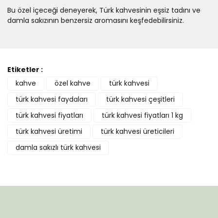
Bu özel içeceği deneyerek, Türk kahvesinin eşsiz tadını ve
damla sakızının benzersiz aromasını keşfedebilirsiniz.
Bu ürüne ilk yorumu siz yapın!
Etiketler :
kahve
özel kahve
türk kahvesi
Yorum Yaz
türk kahvesi faydaları
türk kahvesi çeşitleri
türk kahvesi fiyatları
türk kahvesi fiyatları 1 kg
türk kahvesi üretimi
türk kahvesi üreticileri
damla sakızlı türk kahvesi