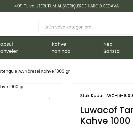
499 TL ve ÜZERİ TÜM ALIŞVERİŞLERDE KARGO BEDAVA
apsül
Kahve
Neo
ahveler
Yanında
Barista
tengule AA Yöresel Kahve 1000 gr.
Stok Kodu : LWC-16-1000
Luwacof Tan
Kahve 1000 