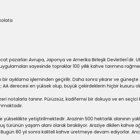
kolata
acat pazarları Avrupa, Japonya ve Amerika Birleşik Devletleri'dir. 
ım uygulamaları sayesinde topraklar 100 yıllık kahve tarımına rağme
ıkı bir ayıklama işleminden geçirilir. Daha sonra yıkanır ve güneşte
ır; AA derecesi en yüksek olup, büyük çekirdeklerin hiçbir kusuru olm
nzeri notalarla tanınır. Pürüzsüz, kadifemsi bir dokuya ve en seçi
nınmaktadır.
kseklikte yetiştirilmektedir. Arazinin 500 hektarlık alanının yakl
kuş türünün yaşam alanı olarak bırakılıyor. Araziye dikilen kahve
r. Bugün 80 yıl sonra kaliteli kahve üretmeye devam ediyorlar. An