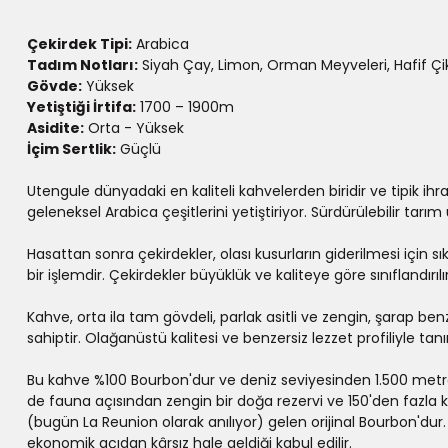
Çekirdek Tipi:
Arabica
Tadım Notları:
Siyah Çay, Limon, Orman Meyveleri, Hafif Çi
Gövde:
Yüksek
Yetiştiği İrtifa:
1700 – 1900m
Asidite:
Orta - Yüksek
İçim Sertlik:
Güçlü
Utengule dünyadaki en kaliteli kahvelerden biridir ve tipik ihr
geleneksel Arabica çeşitlerini yetiştiriyor. Sürdürülebilir tar
Hasattan sonra çekirdekler, olası kusurların giderilmesi için s
bir işlemdir. Çekirdekler büyüklük ve kaliteye göre sınıflandırıl
Kahve, orta ila tam gövdeli, parlak asitli ve zengin, şarap be
sahiptir. Olağanüstü kalitesi ve benzersiz lezzet profiliyle ta
Bu kahve %100 Bourbon'dur ve deniz seviyesinden 1.500 metre yü
de fauna açısından zengin bir doğa rezervi ve 150'den fazla 
(bugün La Reunion olarak anılıyor) gelen orijinal Bourbon'du
ekonomik açıdan kârsız hale geldiği kabul edilir.