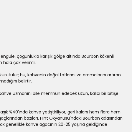
Utengule, çoğunlukla karışık gölge altında Bourbon kökenli
n hala çok verimli.
 kurutulur; bu, kahvenin doğal tatlarını ve aromalarını artıran
adığını belirtir.
ci kahve uzmanını bile memnun edecek uzun, kalıcı bir bitişe
aşık %40'ında kahve yetiştiriliyor, geri kalanı hem flora hem
 ağaçlarından bazıları, Hint Okyanusu'ndaki Bourbon adasından
cak genellikle kahve ağacının 20-25 yaşına geldiğinde