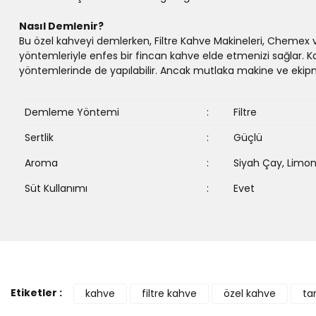
Nasıl Demlenir?
Bu özel kahveyi demlerken, Filtre Kahve Makineleri, Chemex
yöntemleriyle enfes bir fincan kahve elde etmenizi sağlar. 
yöntemlerinde de yapılabilir. Ancak mutlaka makine ve ekip
Demleme Yöntemi
:
Filtre
Sertlik
:
Güçlü
Aroma
:
Siyah Çay, Limon
Süt Kullanımı
:
Evet
Etiketler :
kahve
filtre kahve
özel kahve
ta