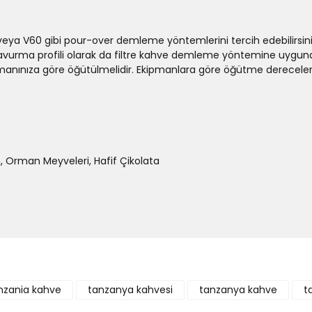
 veya V60 gibi pour-over demleme yöntemlerini tercih edebilirs
Kavurma profili olarak da filtre kahve demleme yöntemine uygun
manınıza göre öğütülmelidir. Ekipmanlara göre öğütme dereceler
, Orman Meyveleri, Hafif Çikolata
Bu ürüne ilk yorumu siz yapın!
nzania kahve
tanzanya kahvesi
tanzanya kahve
t
Yorum Yaz