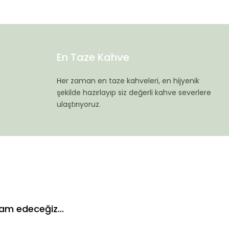
En Taze Kahve
Her zaman en taze kahveleri, en hijyenik
şekilde hazırlayıp siz değerli kahve severlere
ulaştırıyoruz.
am edeceğiz...