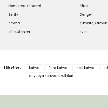
Demleme Yöntemi
:
Filtre
Sertlik
:
Dengeli
Aroma
:
Çikolata, Orman 
Süt Kullanımı
:
Evet
Etiketler :
kahve
filtre kahve
özel kahve
et
etiyopya kahvesi özellikleri