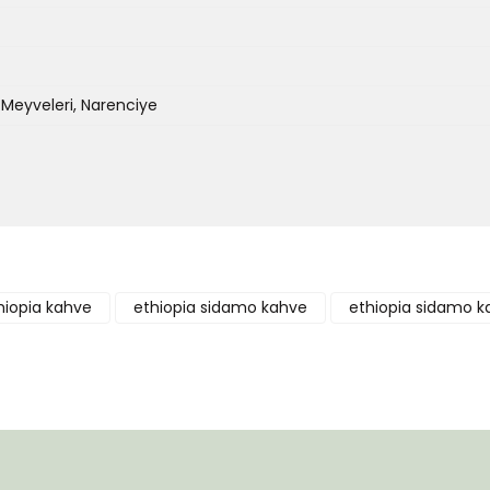
Meyveleri, Narenciye
Bu ürüne ilk yorumu siz yapın!
hiopia kahve
ethiopia sidamo kahve
ethiopia sidamo kah
Yorum Yaz