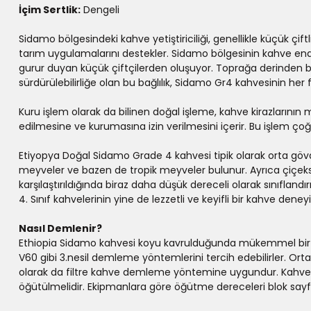
İçim Sertlik:
Dengeli
Sidamo bölgesindeki kahve yetiştiriciliği, genellikle küçük çift
tarım uygulamalarını destekler. Sidamo bölgesinin kahve endüstr
gurur duyan küçük çiftçilerden oluşuyor. Toprağa derinden bağ
sürdürülebilirliğe olan bu bağlılık, Sidamo Gr4 kahvesinin her 
Kuru işlem olarak da bilinen doğal işleme, kahve kirazları
edilmesine ve kurumasına izin verilmesini içerir. Bu işlem ço
Etiyopya Doğal Sidamo Grade 4 kahvesi tipik olarak orta gövdeli, p
meyveler ve bazen de tropik meyveler bulunur. Ayrıca çiçeksi al
karşılaştırıldığında biraz daha düşük dereceli olarak sınıfland
4. Sınıf kahvelerinin yine de lezzetli ve keyifli bir kahve d
Nasıl Demlenir?
Ethiopia Sidamo kahvesi koyu kavrulduğunda mükemmel bir espr
V60 gibi 3.nesil demleme yöntemlerini tercih edebilirler. O
olarak da filtre kahve demleme yöntemine uygundur. Kahvese
öğütülmelidir. Ekipmanlara göre öğütme dereceleri blok sa