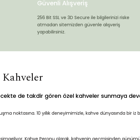
Güvenli Alışveriş
256 Bit SSL ve 3D Secure ile bilgilerinizi riske
atmadan sitemizden güvenle alışveriş
yapabilirsiniz.
i Kahveler
ecekte de takdir gören özel kahveler sunmaya dev
uşma noktasına. 10 yıllık deneyimimizle, kahve dünyasında bir iz 
ü simgeliyor. Kahve Peronu olarak, kahvenin geçmişinden günümüze