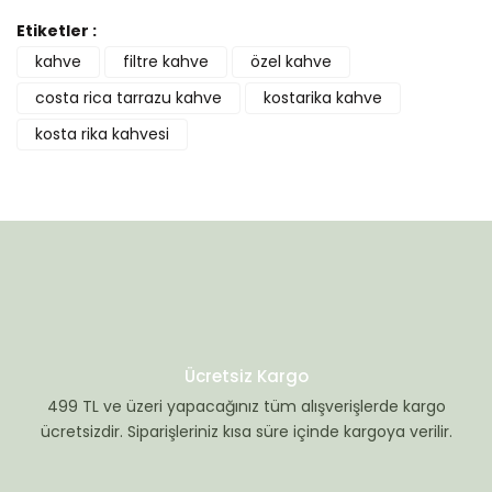
Bu ürüne ilk yorumu siz yapın!
Etiketler :
kahve
filtre kahve
özel kahve
Yorum Yaz
costa rica tarrazu kahve
kostarika kahve
kosta rika kahvesi
Ücretsiz Kargo
499 TL ve üzeri yapacağınız tüm alışverişlerde kargo
ücretsizdir. Siparişleriniz kısa süre içinde kargoya verilir.