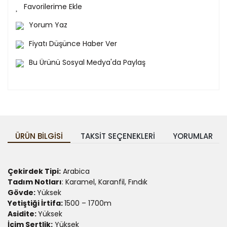
Yorum Yaz
Fiyatı Düşünce Haber Ver
Bu Ürünü Sosyal Medya'da Paylaş
ÜRÜN BILGISI
TAKSIT SEÇENEKLERI
YORUMLAR
Çekirdek Tipi:
Arabica
Tadım Notları
: Karamel, Karanfil, Fındık
Gövde:
Yüksek
Yetiştiği İrtifa:
1500 – 1700m
Asidite:
Yüksek
İçim Sertlik:
Yüksek