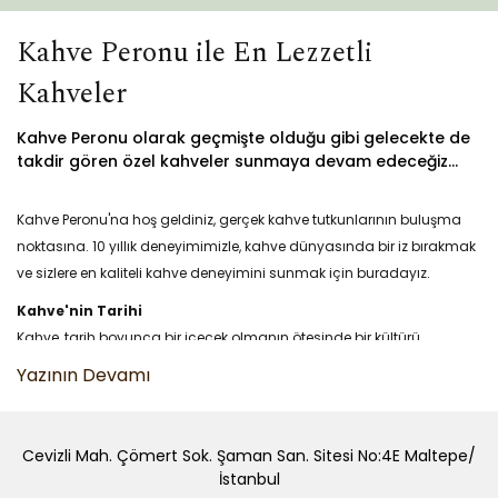
Kahve Peronu ile En Lezzetli
Kahveler
Kahve Peronu olarak geçmişte olduğu gibi gelecekte de
takdir gören özel kahveler sunmaya devam edeceğiz...
Kahve Peronu'na hoş geldiniz, gerçek kahve tutkunlarının buluşma
noktasına. 10 yıllık deneyimimizle, kahve dünyasında bir iz bırakmak
ve sizlere en kaliteli kahve deneyimini sunmak için buradayız.
Kahve'nin Tarihi
Kahve, tarih boyunca bir içecek olmanın ötesinde bir kültürü
simgeliyor. Kahve Peronu olarak, kahvenin geçmişinden günümüze
uzanan ilginç ve lezzet dolu serüvenini sizlere sunuyoruz.
Kahve ve Çeşitleri
Cevizli Mah. Çömert Sok. Şaman San. Sitesi No:4E Maltepe/
Kahvenin sonsuz çeşitliliği ile tanışın. Arabica'dan Robusta'ya,
İstanbul
sıradan kahveden özel karışımlara kadar geniş bir kahve yelpazesini