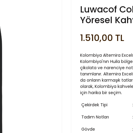
Luwacof Co
Yöresel Kah
1.510,00 TL
Kolombiya Altemira Excelso,
Kolombiya'nın Huila bölges
çikolata ve narenciye nota
tanımlanır. Altemira Excels
da onların karmaşık tatla
olarak, Kolombiya kahvele
için harika bir seçim.
Çekirdek Tipi
Tadım Notları
Gövde