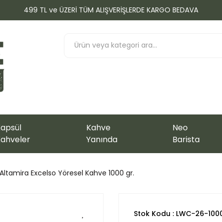
499 TL ve ÜZERİ TÜM ALIŞVERİŞLERDE KARGO BEDAVA
apsül
Kahve
Neo
ahveler
Yanında
Barista
ltamira Excelso Yöresel Kahve 1000 gr.
Stok Kodu : LWC-26-100