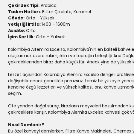
Çekirdek Tipi:
Arabica
Tadım Notları:
Bitter Çikolata, Karamel
Gövde:
Orta - Yüksek
Yetiştiği İrtifa:
1400 – 1600m
Asidite:
Orta
İçim Sertlik:
Orta – Yüksek
Kolombiya Altemira Excelso, Kolombiya'nın en kaliteli kahvelerin
oluşturmak üzere rakım, iklim ve toprağın birleştiği And Dağl
çekirdeklerinden biraz daha küçüktür. Ancak yine de yüksek k
Lezzet açısından Kolombiya Alemira Excelso dengeli profiliyle ta
değişebilir ancak genellikle pürüzsüz, temiz bir yüzeyin yanı sı
Kendine özgü lezzetleri ve yüksek kalitesi, onu kahve uzmanl
seçim.
Öte yandan doğal süreç, kirazların meyveleri bozulmadan kuru
çekirdeklere karışır. Kolombiya Alemira Excelso kahvesi çok yö
Nasıl Demlenir?
Bu özel kahveyi demlerken, Filtre Kahve Makineleri, Chemex