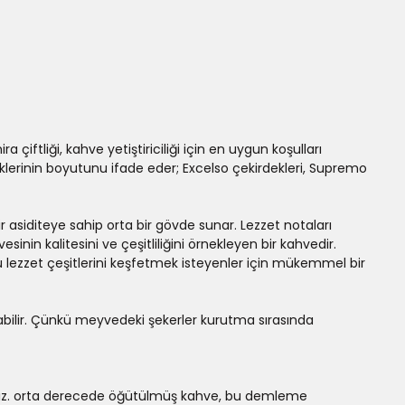
çiftliği, kahve yetiştiriciliği için en uygun koşulları
eklerinin boyutunu ifade eder; Excelso çekirdekleri, Supremo
bir asiditeye sahip orta bir gövde sunar. Lezzet notaları
inin kalitesini ve çeşitliliğini örnekleyen bir kahvedir.
u lezzet çeşitlerini keşfetmek isteyenler için mükemmel bir
rabilir. Çünkü meyvedeki şekerler kurutma sırasında
iniz. orta derecede öğütülmüş kahve, bu demleme