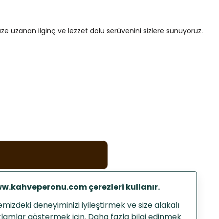
 uzanan ilginç ve lezzet dolu serüvenini sizlere sunuyoruz.
sini keşfedin.
nu adım adım takip edin.
etiriyoruz.
.
zi özelleştirin.
 olmak için mail listemize
w.kahveperonu.com çerezleri kullanır.
emizdeki deneyiminizi iyileştirmek ve size alakalı
lamlar göstermek için. Daha fazla bilgi edinmek