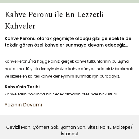
Kahve Peronu ile En Lezzetli
Kahveler
Kahve Peronu olarak geçmişte olduğu gibi gelecekte de
takdir gören özel kahveler sunmaya devam edeceğiz...
Kahve Peronu'na hoş geldiniz, gerçek kahve tutkunlarının buluşma
noktasına. 10 yıllık deneyimimizle, kahve dünyasında bir iz bırakmak
ve sizlere en kaliteli kahve deneyimini sunmak için buradayız.
Kahve'nin Tarihi
Kahve, tarih boyunca bir içecek olmanın ötesinde bir kültürü
simgeliyor. Kahve Peronu olarak, kahvenin geçmişinden günümüze
uzanan ilginç ve lezzet dolu serüvenini sizlere sunuyoruz.
Kahve ve Çeşitleri
Cevizli Mah. Çömert Sok. Şaman San. Sitesi No:4E Maltepe/
Kahvenin sonsuz çeşitliliği ile tanışın. Arabica'dan Robusta'ya,
İstanbul
sıradan kahveden özel karışımlara kadar geniş bir kahve yelpazesini